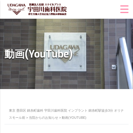
動画(YouTube)
東京 墨田区 錦糸町歯科 宇田川歯科医院 インプラント 錦糸町駅徒歩3分 オリナ
スモール前
>
当院からのお知らせ
>
動画(YOUTUBE)